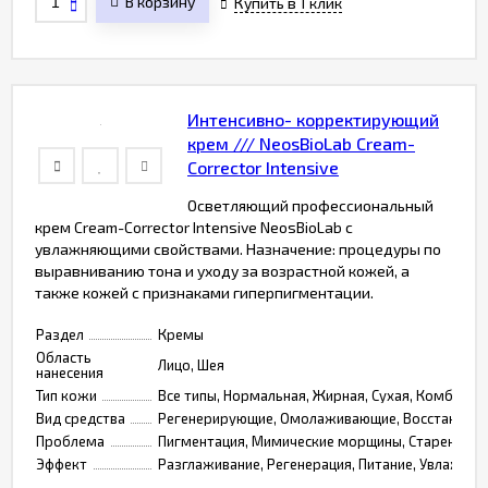
В корзину
Купить в 1 клик
Интенсивно- корректирующий
крем /// NeosBioLab Cream-
Corrector Intensive
Осветляющий профессиональный
крем Cream-Corrector Intensive NeosBioLab ​с
увлажняющими свойствами. Назначение: процедуры по
выравниванию тона и уходу за возрастной кожей, а
также кожей с признаками гиперпигментации. ​
Раздел
Кремы
Область
Лицо, Шея
нанесения
Тип кожи
Все типы, Нормальная, Жирная, Сухая, Комбинир
Вид средства
Регенерирующие, Омолаживающие, Восстанавли
Проблема
Пигментация, Мимические морщины, Старение
Эффект
Разглаживание, Регенерация, Питание, Увлажнени