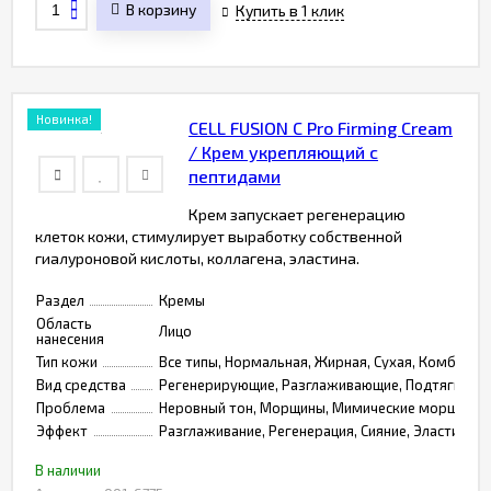
В корзину
Купить в 1 клик
Новинка!
CELL FUSION C Pro Firming Cream
/ Крем укрепляющий с
пептидами
Крем запускает регенерацию
клеток кожи, стимулирует выработку собственной
гиалуроновой кислоты, коллагена, эластина.
Раздел
Кремы
Область
Лицо
нанесения
Тип кожи
Все типы, Нормальная, Жирная, Сухая, Комбинир
Вид средства
Регенерирующие, Разглаживающие, Подтягиваю
Проблема
Неровный тон, Морщины, Мимические морщины, С
Эффект
Разглаживание, Регенерация, Сияние, Эластичнос
В наличии