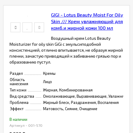
GIGI - Lotus Beauty Moist For Oily
Skin /// Крем увлажняющий для
комб.и жирной кожи 100 мл
Воздушный крем Lotus Beauty
Moisturizer for oily skin GiGi с эмульсиподобной
консистенцией, отлично впитывается, не образуя жирной
пленки, зачастую приводящей к забиванию грязью пор и
образованию пустул.
Раздел
Кремы
Область
Лицо
нанесения
Тип кожи
Жирная, Комбинированная
Вид средства
Омолаживающие, Выравнивающие, Увлажняющи
Проблема
Жирный блеск, Раздражения, Воспаления
Эффект
Матовость, Сияние, Очищение
В наличии
Артикул - 001-570