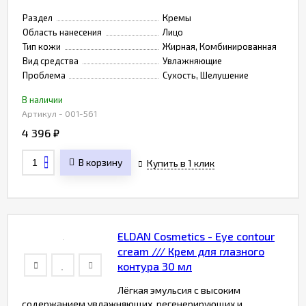
Раздел
Кремы
Область нанесения
Лицо
Тип кожи
Жирная, Комбинированная
Вид средства
Увлажняющие
Проблема
Сухость, Шелушение
В наличии
Артикул - 001-561
4 396
₽
В корзину
Купить в 1 клик
ELDAN Cosmetics - Eye contour
cream /// Крем для глазного
контура 30 мл
Лёгкая эмульсия с высоким
содержанием увлажняющих, регенерирующих и