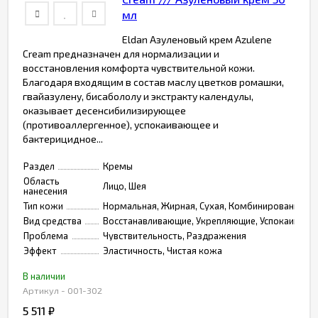
мл
Eldan Азуленовый крем Azulene
Cream предназначен для нормализации и
восстановления комфорта чувствительной кожи.
Благодаря входящим в состав маслу цветков ромашки,
гвайазулену, бисабололу и экстракту календулы,
оказывает десенсибилизирующее
(противоаллергенное), успокаивающее и
бактерицидное...
Раздел
Кремы
Область
Лицо, Шея
нанесения
Тип кожи
Нормальная, Жирная, Сухая, Комбинированная, 
Вид средства
Восстанавливающие, Укрепляющие, Успокаивающ
Проблема
Чувствительность, Раздражения
Эффект
Эластичность, Чистая кожа
В наличии
Артикул - 001-302
5 511
₽