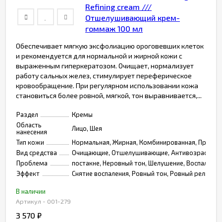
Refining cream ///
Отшелушивающий крем-
гоммаж 100 мл
Обеспечивает мягкую эксфолиацию ороговевших клеток
и рекомендуется для нормальной и жирной кожи с
выраженным гиперкератозом. Очищает, нормализует
работу сальных желез, стимулирует переферическое
кровообращение. При регулярном использовании кожа
становиться более ровной, мягкой, тон выравнивается,...
Раздел
Кремы
Область
Лицо, Шея
нанесения
Тип кожи
Нормальная, Жирная, Комбинированная, Пробле
Вид средства
Очищающие, Отшелушивающие, Антивозрастные,
Проблема
постакне, Неровный тон, Шелушение, Воспаления
Эффект
Снятие воспаления, Ровный тон, Ровный рельеф
В наличии
Артикул - 001-279
3 570
₽