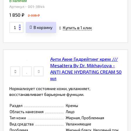
В наличии
Артикул - 001-3844
1 850
₽
2 336
₽
В корзину
Купить в 1 клик
Анти Акне Гидрейтинг крем ///
Mesaltera By Dr. Mikhaylova -
ANTI ACNE HYDRATING CREAM 50
мл
Нормализует состояние кожи, увлажняет,
восстанавливает барьерные функции.
Раздел
Кремы
Область нанесения
Лицо
Тип кожи
Жирная, Проблемная
Вид средства
Увлажняющие
Проблема
Жирный блеск, Неровный тон