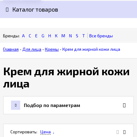
Каталог товаров
Гарантия
качества
товара
A
C
E
G
H
K
M
N
S
T
Бонусная
программа
Главная
-
Для лица
-
Кремы
-
Крем для жирной кожи лица
Крем для жирной кожи
лица
Подбор по параметрам
Сортировать:
Цена