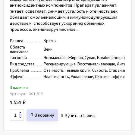
антиоксидантных компонентов. Препарат увлажняет,
питает, осветляет, снимает усталость и отёчность век.
Обладает омолаживающим и иммуномодулирующим
действием, способствует ускорению обменных
процессов, активизируя местное...
Раздел
Кремы
Область
Веки
нанесения
Тип кожи
Нормальная, Жирная, Сухая, Комбинированная, 
Вид средства
Регенерирующие, Восстанавливающие, Антивоз
Проблема
Отечность, Темные круги, Сухость, Старение, Чу
Эффект
Эластичность, Увлажнение, Лифтинг-эффект, Упр
В наличии
Артикул - 001-319
4 554
₽
В корзину
Купить в 1 клик