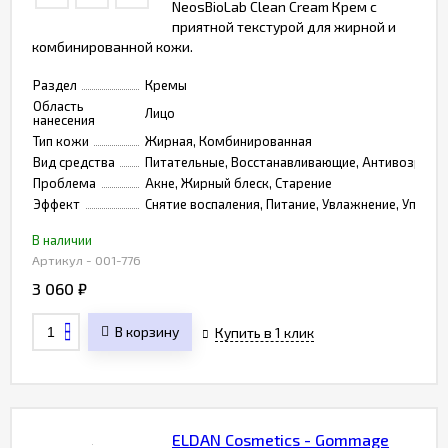
NeosBioLab Сlean Сream Крем с
приятной текстурой для жирной и
комбинированной кожи.
Раздел
Кремы
Область
Лицо
нанесения
Тип кожи
Жирная, Комбинированная
Вид средства
Питательные, Восстанавливающие, Антивозраст
Проблема
Акне, Жирный блеск, Старение
Эффект
Снятие воспаления, Питание, Увлажнение, Упруго
В наличии
Артикул - 001-776
3 060
₽
В корзину
Купить в 1 клик
ELDAN Cosmetics - Gommage