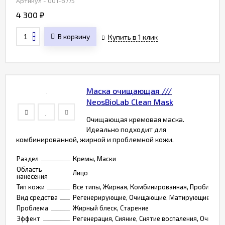
Артикул - 001-6775
4 300
₽
В корзину
Купить в 1 клик
Маска очищающая ///
NeosBioLab Сlean Mask
Очищающая кремовая маска.
Идеально подходит для
комбинированной, жирной и проблемной кожи.
Раздел
Кремы, Маски
Область
Лицо
нанесения
Тип кожи
Все типы, Жирная, Комбинированная, Проблемн
Вид средства
Регенерирующие, Очищающие, Матирующие, Анти
Проблема
Жирный блеск, Старение
Эффект
Регенерация, Сияние, Снятие воспаления, Очищен