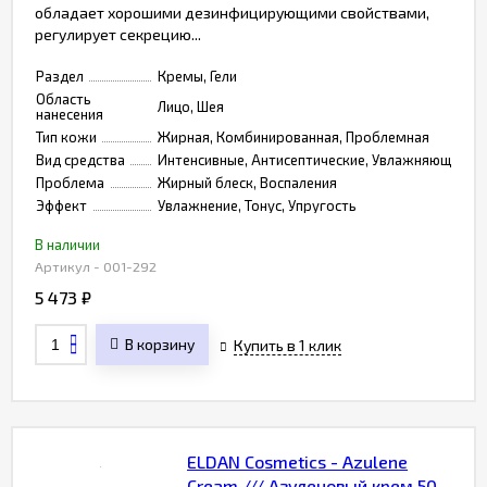
обладает хорошими дезинфицирующими свойствами,
регулирует секрецию...
Раздел
Кремы, Гели
Область
Лицо, Шея
нанесения
Тип кожи
Жирная, Комбинированная, Проблемная
Вид средства
Интенсивные, Антисептические, Увлажняющие, 
Проблема
Жирный блеск, Воспаления
Эффект
Увлажнение, Тонус, Упругость
В наличии
Артикул - 001-292
5 473
₽
В корзину
Купить в 1 клик
ELDAN Cosmetics - Azulene
Cream /// Азуленовый крем 50