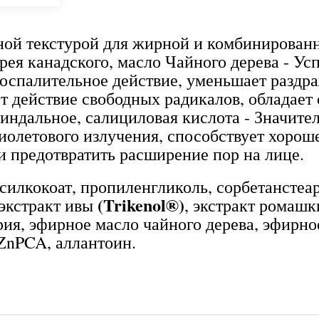
ной текстурой для жирной и комбинированн
рея канадского, масло Чайного дерева - Ус
воспалительное действие, уменьшает раздр
т действие свободных радикалов, обладае
индальное, салициловая кислота - Значите
фиолетового излучения, способствует хоро
и предотвратить расширение пор на лице.
илкокоат, пропиленгликоль, сорбетанстеара
(Trikenol®)
 экстракт ивы
, экстракт ромашк
рия, эфирное масло чайного дерева, эфирно
 ZnPCA, аллантоин.