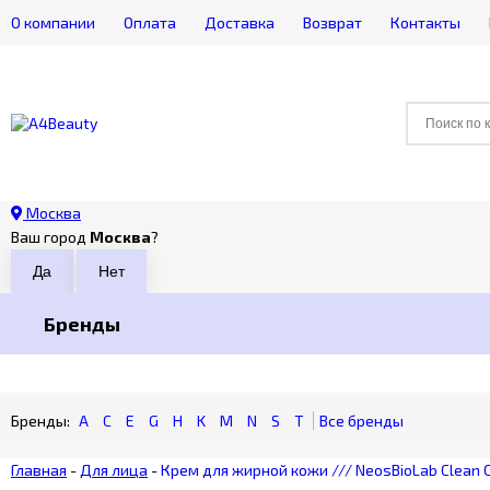
О компании
Оплата
Доставка
Возврат
Контакты
Москва
Ваш город
Москва
?
Бренды
A
C
E
G
H
K
M
N
S
T
Главная
-
Для лица
-
Крем для жирной кожи /// NeosBioLab Сlean 