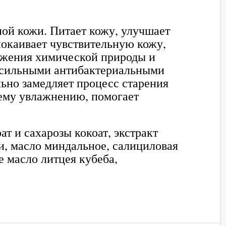
ой кожи. Питает кожу, улучшает
покаивает чувствительную кожу,
ажения химической природы и
т сильными антибактериальными
льно замедляет процесс старения
шему увлажнению, помогает
т и сахарозы кокоат, экстракт
и, масло миндальное, салициловая
е масло литцея кубеба,