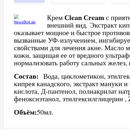
Сlean Сream
Крем
с прият
внешний вид. Экстракт кип
оказывает мощное и быстрое противо
вызванные УФ-излучением, ингибируе
свойствами для лечения акне. Масло м
кожи, защищая ее от вредного ультра
нормализовать работу сальных желез, 
Состав:
Вода, циклометикон, этилгекс
кипрея канадского, экстракт мануки и
кислота, Д-пантенол, полиакрилат нат
феноксиэтанол, этилгексилглицерин ,
Объём:
50мл.