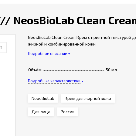
// NeosBioLab Сlean Сrea
NeosBioLab Сlean Сream Крем с приятной текстурой д
жирной и комбинированной кожи.
Подробное описание
Объём
50 мл
Подробные характеристики
NeosBioLab
Крем для жирной кожи
Для лица
Россия