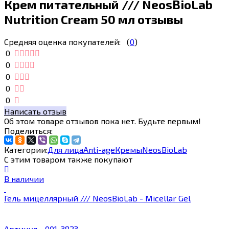
Крем питательный /// NeosBioLab
Nutrition Cream 50 мл отзывы
Средняя оценка покупателей:
(
0
)
0
0
0
0
0
Написать отзыв
Об этом товаре отзывов пока нет. Будьте первым!
Поделиться:
Категории:
Для лица
Anti-age
Кремы
NeosBioLab
С этим товаром также покупают
В наличии
Гель мицеллярный /// NeosBioLab - Micellar Gel
Артикул - 001-3823