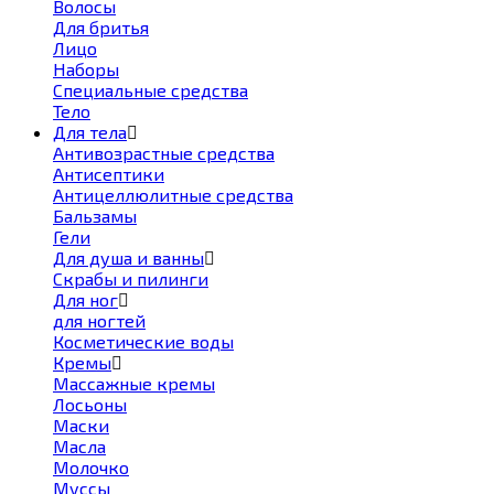
Волосы
Для бритья
Лицо
Наборы
Специальные средства
Тело
Для тела
Антивозрастные средства
Антисептики
Антицеллюлитные средства
Бальзамы
Гели
Для душа и ванны
Скрабы и пилинги
Для ног
для ногтей
Косметические воды
Кремы
Массажные кремы
Лосьоны
Маски
Масла
Молочко
Муссы