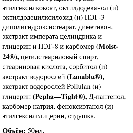
этилгексилкокоат, октилдодеканол (и)
октилдодецилксилозид (и) ПЭГ-3
диполигидроксистеарат, диметикон,
экстракт императа целиндрика и
(
Moist
-
глицерин и ПЭГ-8 и карбомер
24®),
цетилстеариловый спирт,
стеариновая кислота, сорбитол (и)
(
Lanablu
®),
экстракт водорослей
экстракт водорослей Pollulan (и)
(
Pepha
—
Tight
®),
глицерин
Д-пантенол,
карбомер натрия, феноксиэтанол (и)
этилгексилглицерин, отдушка.
Объём:
50мл.