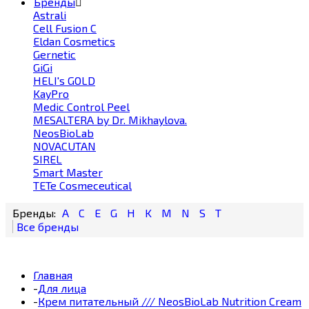
Бренды
Astrali
Cell Fusion С
Eldan Cosmetics
Gernetic
GiGi
HELI's GOLD
KayPro
Medic Control Peel
MESALTERA by Dr. Mikhaylova.
NeosBioLab
NOVACUTAN
SIREL
Smart Master
TETe Cosmeceutical
A
C
E
G
H
K
M
N
S
T
Главная
-
Для лица
-
Крем питательный /// NeosBioLab Nutrition Cream