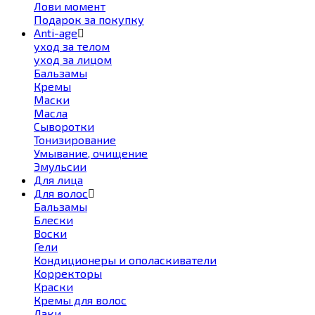
Лови момент
Подарок за покупку
Anti-age
уход за телом
уход за лицом
Бальзамы
Кремы
Маски
Масла
Сыворотки
Тонизирование
Умывание, очищение
Эмульсии
Для лица
Для волос
Бальзамы
Блески
Воски
Гели
Кондиционеры и ополаскиватели
Корректоры
Краски
Кремы для волос
Лаки