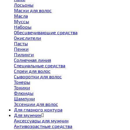
Лосьоны
Маски для волос
Масла
Муссы
Наборы
Обесцвечивающие средства
Окислители
Пасты
Пенки
Пилинги
Солнечная линия
Специальные средства
Спреи для волос
Сыворотки для волос
Тонеры
Тоники
Флюиды
Шампуни
Эссенции для волос
Для глазного контура
Для мужчин
Аксессуары для мужчин
Антивозрастные средства