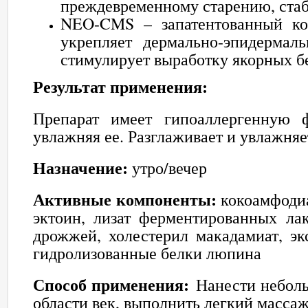
преждевременному старению, стаб
NEO-CMS – запатентованный ко
укрепляет дермально-эпидермаль
стимулирует выработку якорных бе
Результат применения:
Препарат имеет гипоаллергенную 
увлажняя ее. Разглаживает и увлажняе
Назначение:
утро/вечер
Активные компоненты:
кокоамфодиа
эктоин, лизат ферментированных лак
дрожжей, холестерил макадамиат, эк
гидролизованные белки люпина
Способ применения:
Нанести неболь
области век, выполнить легкий массаж