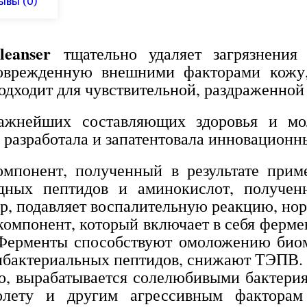
ывы
(0)
eanser
тщательно удаляет загрязнения 
оврежденную внешними факторами кожу, 
одходит для чувствительной, раздраженной
жнейших составляющих здоровья и мол
 разработала и запатентовала инновацион
мпонент, полученный в результате прим
дных пептидов и аминокислот, полученн
р, подавляет воспалительную реакцию, нор
понент, который включает в себя ферме
 Ферменты способствуют омоложению биом
ибактериальных пептидов, снижают ТЭПВ.
, вырабатывается солелюбивыми бактерия
олету и другим агрессивным факторам