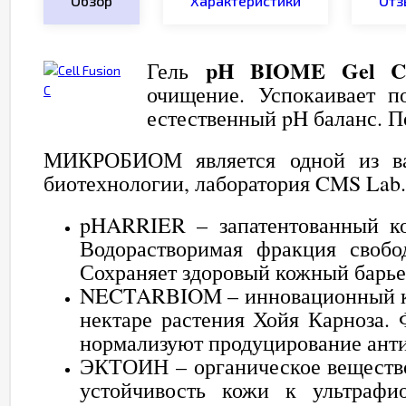
Обзор
Характеристики
Отз
pH BIOME Gel Cl
Гель
очищение. Успокаивает п
естественный pH баланс. П
МИКРОБИОМ является одной из ва
биотехнологии, лаборатория CMS Lab.
pHARRIER – запатентованный ко
Водорастворимая фракция свобо
Сохраняет здоровый кожный барье
NECTARBIOM – инновационный ком
нектаре растения Хойя Карноза.
нормализуют продуцирование ант
ЭКТОИН – органическое вещество
устойчивость кожи к ультрафи