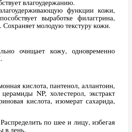
бствует влагоудержанию.
 влагоудерживающую функции кожи,
пособствует выработке филаггрина,
. Сохраняет молодую текстуру кожи.
ельно очищает кожу, одновременно
.
монная кислота, пантенол, аллантоин,
 церамиды NP, холестерол, экстракт
риновая кислота, изомерат сахарида,
 Распределить по шее и лицу, избегая
 в день.