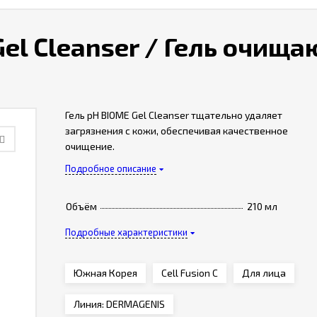
 Gel Cleanser / Гель очищ
Гель pH BIOME Gel Cleanser тщательно удаляет
загрязнения с кожи, обеспечивая качественное
очищение.
Подробное описание
Объём
210 мл
Подробные характеристики
Южная Корея
Cell Fusion C
Для лица
Линия: DERMAGENIS