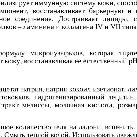
илизирует иммунную систему кожи, спосо
мпонент, восстанавливает барьерную и
ное соединение. Достраивает липиды, с
лков – ламинина и коллагена IV и VII типа
формулу микропузырьков, которая тщат
т кожу, восстанавливая ее естественный рН
цетат натрия, натрия кокоил изетионат, ли
тококков, гидрогенизированный лецитин,
стракт мелиссы, молочная кислота, розма
шое количество геля на ладони, вспенить.
. Смыть теплой водой. Использовать дважды