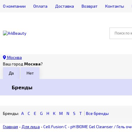
О компании
Оплата
Доставка
Возврат
Контакты
Москва
Ваш город
Москва
?
Бренды
A
C
E
G
H
K
M
N
S
T
Главная
-
Для лица
-
Cell Fusion C - pH BIOME Gel Cleanser / Гель