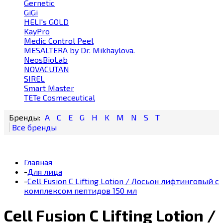
Gernetic
GiGi
HELI's GOLD
KayPro
Medic Control Peel
MESALTERA by Dr. Mikhaylova.
NeosBioLab
NOVACUTAN
SIREL
Smart Master
TETe Cosmeceutical
A
C
E
G
H
K
M
N
S
T
Главная
-
Для лица
-
Cell Fusion C Lifting Lotion / Лосьон лифтинговый с
комплексом пептидов 150 мл
Cell Fusion C Lifting Lotion /