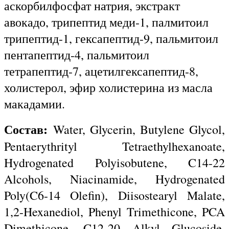
аскорбилфосфат натрия, экстракт
авокадо, трипептид меди-1, палмитоил
трипептид-1, гексапептид-9, пальмитоил
пентапептид-4, пальмитоил
тетрапептид-7, ацетилгексапептид-8,
холистерол, эфир холистерина из масла
макадамии.
Состав:
Water, Glycerin, Butylene Glycol,
Pentaerythrityl Tetraethylhexanoate,
Hydrogenated Polyisobutene, C14-22
Alcohols, Niacinamide, Hydrogenated
Poly(C6-14 Olefin), Diisostearyl Malate,
1,2-Hexanediol, Phenyl Trimethicone, PCA
Dimethicone, C12-20 Alkyl Glucoside,