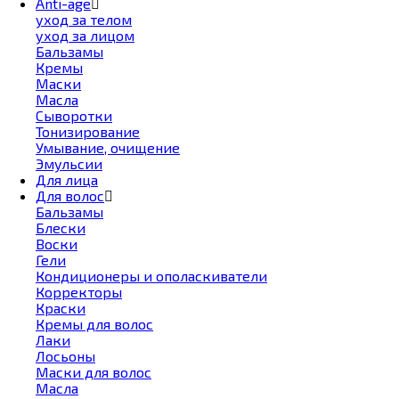
Anti-age
уход за телом
уход за лицом
Бальзамы
Кремы
Маски
Масла
Сыворотки
Тонизирование
Умывание, очищение
Эмульсии
Для лица
Для волос
Бальзамы
Блески
Воски
Гели
Кондиционеры и ополаскиватели
Корректоры
Краски
Кремы для волос
Лаки
Лосьоны
Маски для волос
Масла