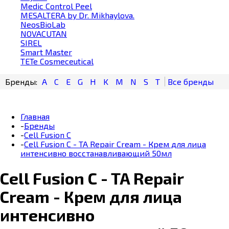
Medic Control Peel
MESALTERA by Dr. Mikhaylova.
NeosBioLab
NOVACUTAN
SIREL
Smart Master
TETe Cosmeceutical
A
C
E
G
H
K
M
N
S
T
Главная
-
Бренды
-
Cell Fusion С
-
Cell Fusion C - TA Repair Cream - Крем для лица
интенсивно восстанавливающий 50мл
Cell Fusion C - TA Repair
Cream - Крем для лица
интенсивно