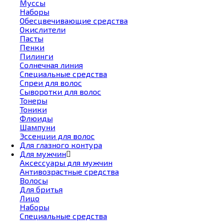
Муссы
Наборы
Обесцвечивающие средства
Окислители
Пасты
Пенки
Пилинги
Солнечная линия
Специальные средства
Спреи для волос
Сыворотки для волос
Тонеры
Тоники
Флюиды
Шампуни
Эссенции для волос
Для глазного контура
Для мужчин
Аксессуары для мужчин
Антивозрастные средства
Волосы
Для бритья
Лицо
Наборы
Специальные средства