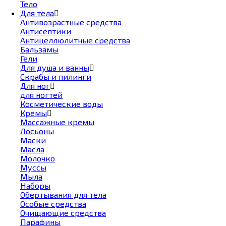
Тело
Для тела
Антивозрастные средства
Антисептики
Антицеллюлитные средства
Бальзамы
Гели
Для душа и ванны
Скрабы и пилинги
Для ног
для ногтей
Косметические воды
Кремы
Массажные кремы
Лосьоны
Маски
Масла
Молочко
Муссы
Мыла
Наборы
Обертывания для тела
Особые средства
Очищающие средства
Парафины