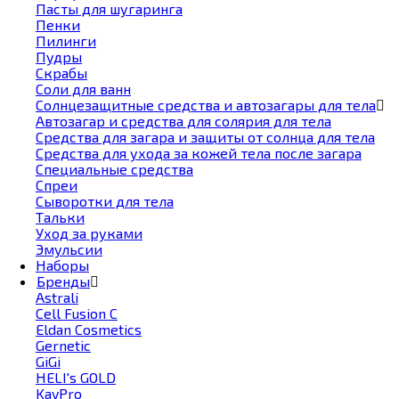
Пасты для шугаринга
Пенки
Пилинги
Пудры
Скрабы
Соли для ванн
Солнцезащитные средства и автозагары для тела
Автозагар и средства для солярия для тела
Средства для загара и защиты от солнца для тела
Средства для ухода за кожей тела после загара
Специальные средства
Спреи
Сыворотки для тела
Тальки
Уход за руками
Эмульсии
Наборы
Бренды
Astrali
Cell Fusion С
Eldan Cosmetics
Gernetic
GiGi
HELI's GOLD
KayPro