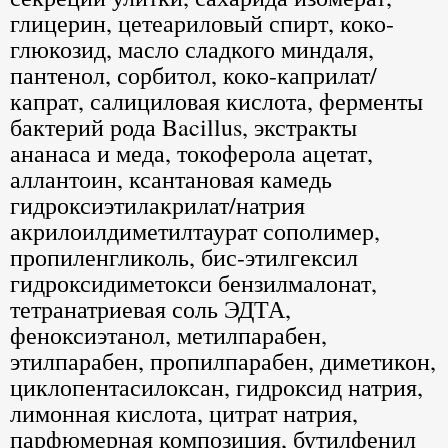
глицерин, цетеариловый спирт, коко-
глюкозид, масло сладкого миндаля,
пантенол, сорбитол, коко-каприлат/
капрат, салициловая кислота, ферменты
бактерий рода Bacillus, экстракты
ананаса и меда, токоферола ацетат,
аллантоин, ксантановая камедь
гидроксиэтилакрилат/натрия
акрилоилдиметилтаурат сополимер,
пропиленгликоль, бис-этилгексил
гидроксидиметокси бензилмалонат,
тетранатриевая соль ЭДТА,
феноксиэтанол, метилпарабен,
этилпарабен, пропилпарабен, диметикон,
циклопентасилоксан, гидроксид натрия,
лимонная кислота, цитрат натрия,
парфюмерная композиция, бутилфенил