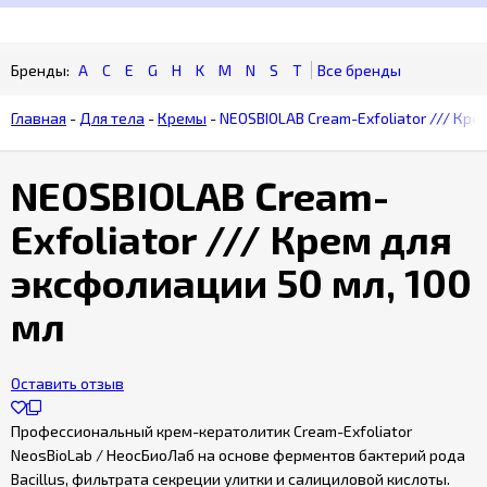
Гарантия
качества
A
C
E
G
H
K
M
N
S
T
товара
Главная
-
Для тела
-
Кремы
-
NEOSBIOLAB Cream-Exfoliator /// Кре
Бонусная
программа
NEOSBIOLAB Cream-
Exfoliator /// Крем для
эксфолиации 50 мл, 100
мл
Оставить отзыв
Профессиональный крем-кератолитик Cream-Exfoliator
NeosBioLab / НеосБиоЛаб на основе ферментов бактерий рода
Bacillus, фильтрата секреции улитки и салициловой кислоты.