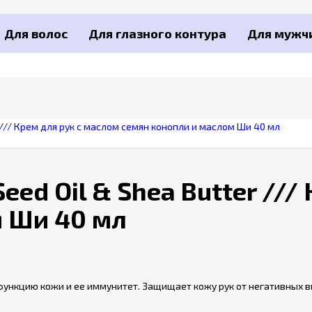
Для волос
Для глазного контура
Для мужч
r /// Крем для рук с маслом семян конопли и маслом Ши 40 мл
eed Oil & Shea Butter //
м Ши 40 мл
 функцию кожи и ее иммунитет. Защищает кожу рук от негативных