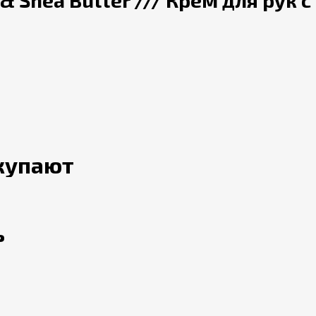
l & Shea Butter /// Крем для рук
окупают
ь