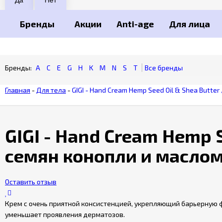
Бренды
Акции
Anti-age
Для лица
A
C
E
G
H
K
M
N
S
T
Главная
-
Для тела
-
GIGI - Hand Cream Hemp Seed Oil & Shea Butte
GIGI - Hand Cream Hemp S
семян конопли и масло
Оставить отзыв
Крем с очень приятной консистенцией, укрепляющий барьерную
уменьшает проявления дерматозов.