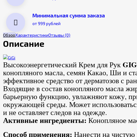
Минимальная сумма заказа
от 999 рублей
Обзор
Характеристики
Отзывы
(0)
Описание
GIGI
Высокоэнергетический Крем для Рук
конопляного масла, семян Какао, Ши и ст
эффективное средство от дерматозов с р
Входящие в состав конопляного масла жир
барьерную функцию, увлажняют кожу, при
окружающей среды. Может использоваться
и не оставляет следов на одежде.
Активные ингредиенты:
Конопляное мас
Способ применения:
Нанести на чистую