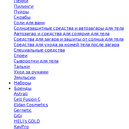
Пенки
Пилинги
Пудры
Скрабы
Соли для ванн
Солнцезащитные средства и автозагары для тела
Автозагар и средства для солярия для тела
Средства для загара и защиты от солнца для тела
Средства для ухода за кожей тела после загара
Специальные средства
Спреи
Сыворотки для тела
Тальки
Уход за руками
Эмульсии
Наборы
Бренды
Astrali
Cell Fusion С
Eldan Cosmetics
Gernetic
GiGi
HELI's GOLD
KayPro