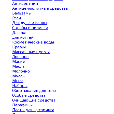
Антисептики
Антицеллюлитные средства
Бальзамы
Гели
Для душа и ванны
Скрабы и пилинги
Для ног
для ногтей
Косметические воды
Кремы
Массажные кремы
Лосьоны
Маски
Масла
Молочко
Муссы
Мыла
Наборы
Обертывания для тела
Особые средства
Очищающие средства
Парафины
Пасты для шугаринга