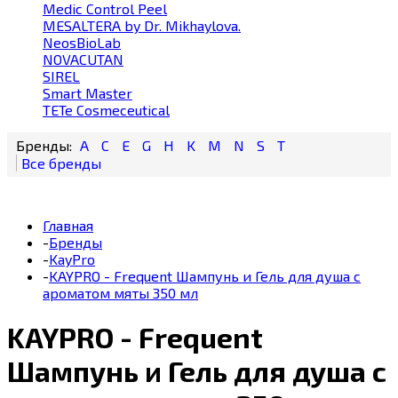
Medic Control Peel
MESALTERA by Dr. Mikhaylova.
NeosBioLab
NOVACUTAN
SIREL
Smart Master
TETe Cosmeceutical
A
C
E
G
H
K
M
N
S
T
Главная
-
Бренды
-
KayPro
-
KAYPRO - Frequent Шампунь и Гель для душа с
ароматом мяты 350 мл
KAYPRO - Frequent
Шампунь и Гель для душа с