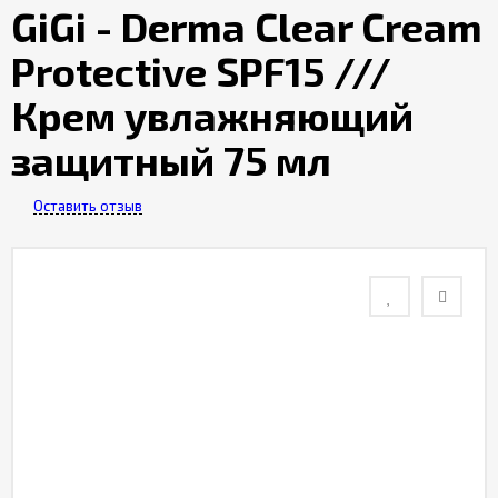
GiGi - Derma Clear Cream
Гарантия
Protective SPF15 ///
качества
товара
Крем увлажняющий
защитный 75 мл
Бонусная
программа
Оставить отзыв