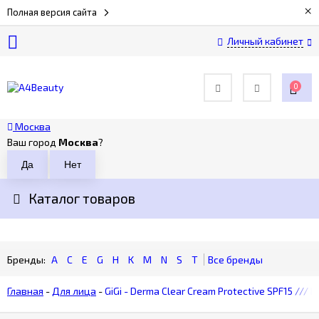
×
Полная версия сайта
Личный кабинет
О
компании
0
Оплата
Москва
Ваш город
Москва
?
Доставка
Каталог товаров
Возврат
Контакты
A
C
E
G
H
K
M
N
S
T
Главная
-
Для лица
-
GiGi - Derma Clear Cream Protective SPF15 /
Политика