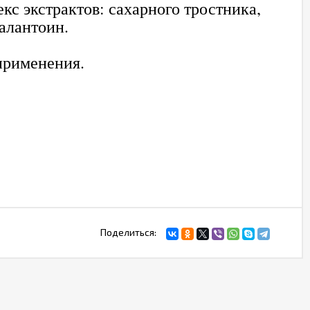
екс экстрактов: сахарного тростника,
 алантоин.
 применения.
Поделиться: