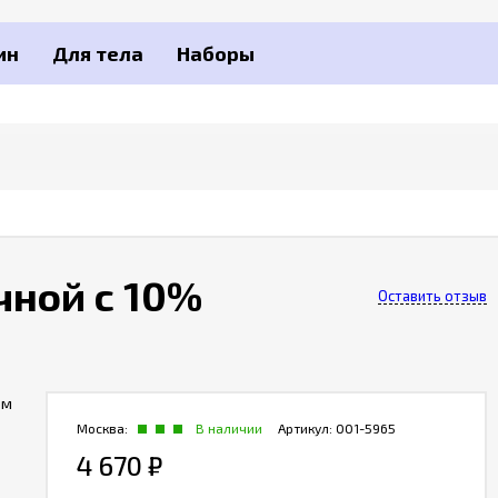
ин
Для тела
Наборы
очной с 10%
Оставить отзыв
ом
Москва:
В наличии
Артикул:
001-5965
4 670
₽