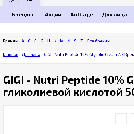
Бренды
Акции
Anti-age
Для лица
A
C
E
G
H
K
M
N
S
T
Главная
-
Для лица
-
GIGI - Nutri Peptide 10% Glycolic Cream /// К
GIGI - Nutri Peptide 10% 
гликолиевой кислотой 5