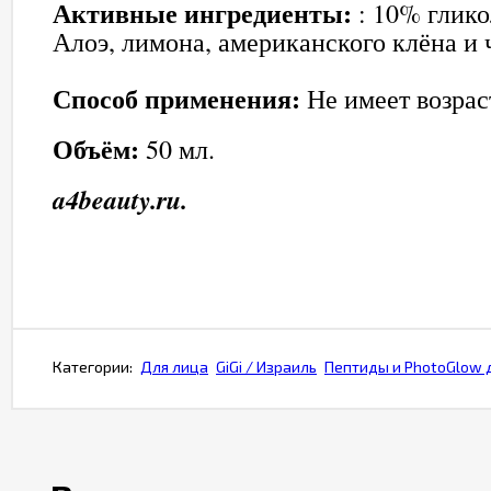
Активные ингредиенты:
: 10% глико
Алоэ, лимона, американского клёна и 
Способ применения:
Не имеет возра
Объём:
50 мл.
a4beauty.ru.
Категории:
Для лица
GiGi / Израиль
Пептиды и PhotoGlow 