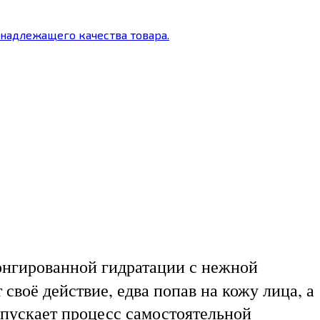
енадлежащего качества товара.
онгированной гидратации с нежной
воё действие, едва попав на кожу лица, а
апускает процесс самостоятельной