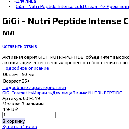
-
Для лица
-
GiGi - Nutri Peptide Intense Cold Cream /// Крем 
GiGi - Nutri Peptide Inten
мл
Оставить отзыв
Активная серия GIGI "NUTRI-PEPTIDE" объединяет высо
активизации естественных процессов обновления во все
Подробное описание
Объём
50 мл
Возраст
25+
Подробные характеристики
GiGi Cosmetics
Израиль
Для лица
Линия: NUTRI-PEPTIDE
Артикул:
001-549
Москва:
В наличии
4 943
₽
В корзину
Купить в 1 клик