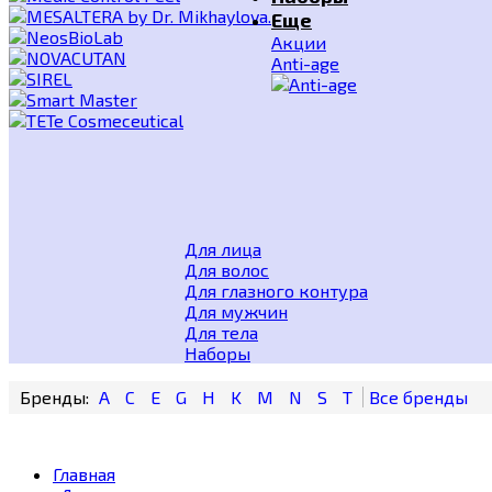
Еще
Акции
Anti-age
Для лица
Для волос
Для глазного контура
Для мужчин
Для тела
Наборы
A
C
E
G
H
K
M
N
S
T
Главная