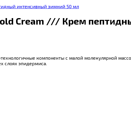
пептидный интенсивный зимний 50 мл
se Cold Cream /// Крем пепти
котехнологичные компоненты с малой молекулярной масс
х слоях эпидермиса.