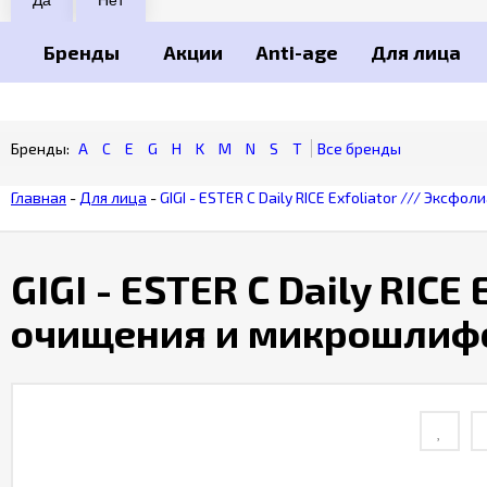
Бренды
Акции
Anti-age
Для лица
A
C
E
G
H
K
M
N
S
T
Главная
-
Для лица
-
GIGI - ESTER C Daily RICE Exfoliator /// Экс
GIGI - ESTER C Daily RICE
очищения и микрошлиф