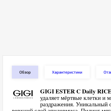
Обзор
Характеристики
Отз
GIGI ESTER C Daily RICE 
удаляет мёртвые клетки и 
раздражения. Уникальный 
верхний слой эпидермиса. Пилинг мяг