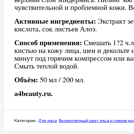
чувствительной и проблемной кожи. Во
Активные ингредиенты:
Экстракт зе
кислота, сок листьев Алоэ.
Способ применения:
Смешать 1?2 ч.л.
кистью на кожу лица, шеи и декольте
минут под горячим компрессом или ва
Смыть теплой водой.
Объём:
50 мл / 200 мл.
a4beauty.ru.
Категории:
Для лица
Великолепный цвет лица и сияние ко