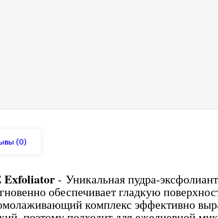
ывы
(0)
Exfoliator
- Уникальная пудра-эксфолиант
мгновенно обеспечивает гладкую поверхност
омолаживающий комплекс эффективно вырав
кий, поэтому подходит для ежедневной ми