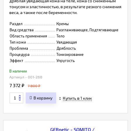
дряблая увядающая кожа на теле, кожа со сниженным
тонусом и эластичностью, в результате резкого снижения
веса, а также после беременности.
Раздел
Кремы
Вид средства
Разглаживающее, Подтягивающие
Область применения
Тело
Тип кожи
Увядающая
Проблема
Дряблость
Процедура
Тонизирование
Эффект
Упругость
В наличии
Артикул - 001-268
7 372
₽
7 800
₽
В корзину
Купить в 1 клик
GERnetic - SOMITO /