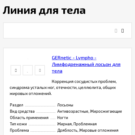
Линия для тела
Гарантия
качества
товара
Бонусная
программа
GERnetic - Lympho -
Лимфодренажный лосьон для
тела
Коррекция сосудистых проблем,
синдрома усталых ног, отечности, целлюлита, общих
жировых отложений.
Раздел
Лосьоны
Вид средства
Антивозрастные, Жиросжигающие
Область применения
Ногти
Тип кожи
Жирная, Проблемная
Проблема
Дряблость, Жировые отложения