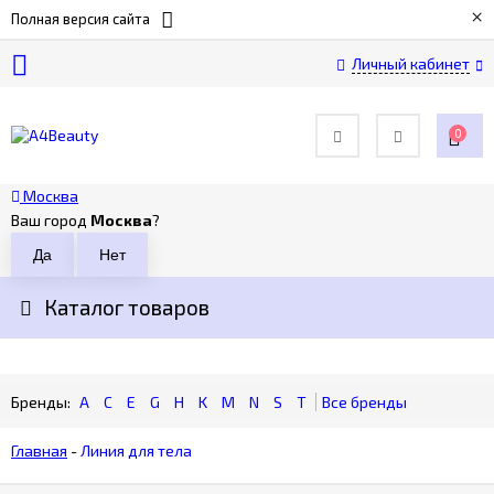
×
Полная версия сайта
Личный кабинет
О
компании
0
Оплата
Москва
Ваш город
Москва
?
Доставка
Каталог товаров
Возврат
Контакты
A
C
E
G
H
K
M
N
S
T
Главная
-
Линия для тела
Политика