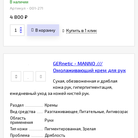
В наличии
Артикул - 001-271
4 800
₽
В корзину
Купить в 1 клик
GERnetic - MANNO ///
Омолаживающий крем для рук
Сухая, обезвоженная и дряблая
кожа рук, гиперпигментация,
ежедневный уход за кожей кистей рук.
Раздел
Кремы
Вид средства
Разглаживающее, Питательные, Антивозрастные
Область
Руки
применения
Тип кожи
Пигментированная, Зрелая
Проблема
Дряблость