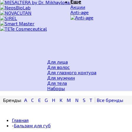
Еще
Акции
Anti-age
Для лица
Для волос
Для глазного контура
Для мужчин
Для тела
Наборы
A
C
E
G
H
K
M
N
S
T
Главная
-
Бальзам для губ