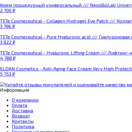
Крем процедурный универсальный /// NeosBioLab Universa
2 700
₽
TETe Cosmeceutical - Collagen Hydrogel Eye Patch /// Колл
3 796
₽
TETe Cosmeceutical - Pure Hyaluronic acid /// Гиалуронова
3 822
₽
TETe Cosmeceutical - Hyaluronic Lifting Сream /// Лифтин
4 788
₽
ELDAN Cosmetics - Anti-Aging Face Cream Very High Protect
5 753
₽
Информация
О компании
Оплата
Доставка
Возврат
Контакты
Политика
Гарантия качества товара