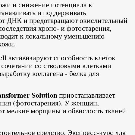
кожи и снижение потенциала к
танавливать и поддерживать
ают ДНК и предотвращают окислительный
последствия хроно- и фотостарения,
риводит к локальному уменьшению
кожи.
ll активизируют способность клеток
 сочетании со стволовыми клетками
работку коллагена - белка для
nsformer Solution
приостанавливает
ения (фотостарения). У женщин,
ют мелкие морщины и обвислость тканей
тоятельное средство. Экспресс-курс для