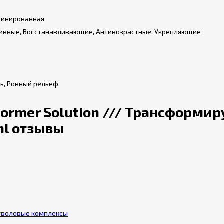
мбинированная
вные, Восстанавливающие, Антивозрастные, Укрепляющие
ь, Ровный рельеф
nsformer Solution /// Трансформ
ml отзывы
тволовые комплексы