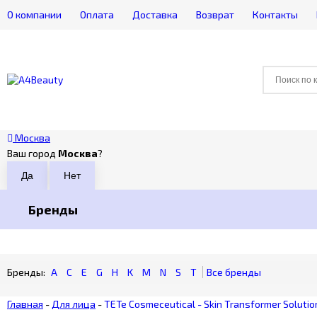
О компании
Оплата
Доставка
Возврат
Контакты
Москва
Ваш город
Москва
?
Бренды
A
C
E
G
H
K
M
N
S
T
Главная
-
Для лица
-
TETe Cosmeceutical - Skin Transformer Solu