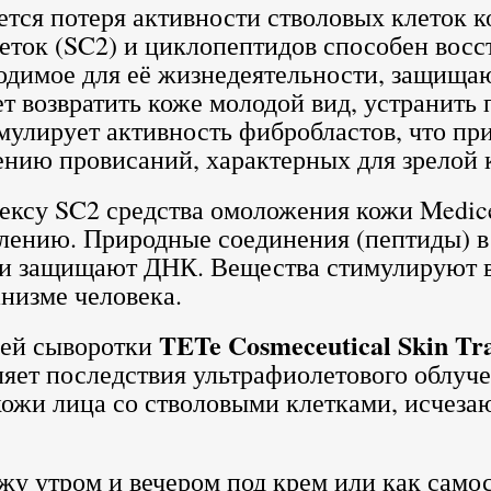
ется потеря активности стволовых клеток 
еток (SC2) и циклопептидов способен восс
ходимое для её жизнедеятельности, защищ
т возвратить коже молодой вид, устранить 
мулирует активность фибробластов, что п
нию провисаний, характерных для зрелой 
ексу SC2 средства омоложения кожи Medice
влению. Природные соединения (пептиды) в
и защищают ДНК. Вещества стимулируют вы
низме человека.
TETe Cosmeceutical Skin Tra
ей сыворотки
ляет последствия ультрафиолетового облуч
ожи лица со стволовыми клетками, исчеза
у утром и вечером под крем или как самос