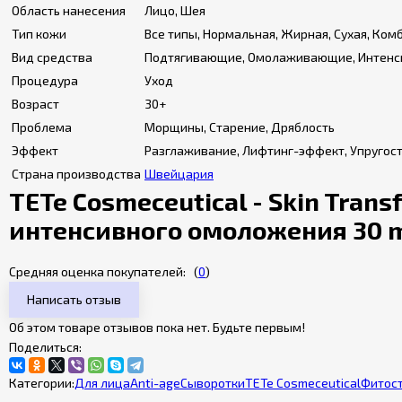
Область нанесения
Лицо, Шея
Тип кожи
Все типы, Нормальная, Жирная, Сухая, Ко
Вид средства
Подтягивающие, Омолаживающие, Интенси
Процедура
Уход
Возраст
30+
Проблема
Морщины, Старение, Дряблость
Эффект
Разглаживание, Лифтинг-эффект, Упругост
Страна производства
Швейцария
TETe Cosmeceutical - Skin Tra
интенсивного омоложения 30 
Средняя оценка покупателей:
(
0
)
Написать отзыв
Об этом товаре отзывов пока нет. Будьте первым!
Поделиться:
Категории:
Для лица
Anti-age
Сыворотки
TETe Cosmeceutical
Фитос