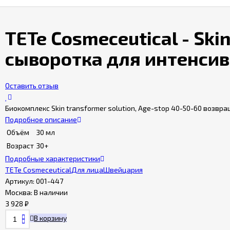
TETe Cosmeceutical - Sk
сыворотка для интенси
Оставить отзыв
Биокомплекс Skin transformer solution, Age-stop 40-50-60 возв
Подробное описание
Объём
30 мл
Возраст
30+
Подробные характеристики
TETe Cosmeceutical
Для лица
Швейцария
Артикул:
001-447
Москва:
В наличии
3 928
₽
В корзину