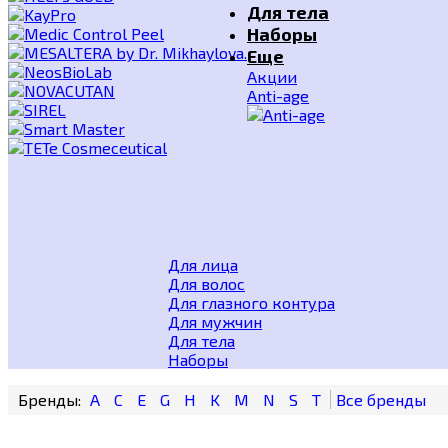
Для тела
Наборы
Еще
Акции
Anti-age
Для лица
Для волос
Для глазного контура
Для мужчин
Для тела
Наборы
A
C
E
G
H
K
M
N
S
T