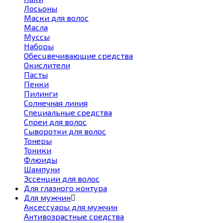
Лосьоны
Маски для волос
Масла
Муссы
Наборы
Обесцвечивающие средства
Окислители
Пасты
Пенки
Пилинги
Солнечная линия
Специальные средства
Спреи для волос
Сыворотки для волос
Тонеры
Тоники
Флюиды
Шампуни
Эссенции для волос
Для глазного контура
Для мужчин
Аксессуары для мужчин
Антивозрастные средства