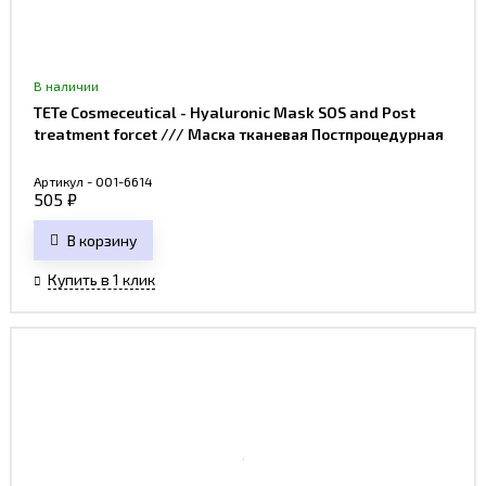
В наличии
TETe Cosmeceutical - Hyaluronic Mask SOS and Post
treatment forcet /// Маска тканевая Постпроцедурная
Артикул - 001-6614
505
₽
В корзину
Купить в 1 клик