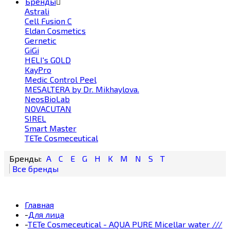
Бренды
Astrali
Cell Fusion С
Eldan Cosmetics
Gernetic
GiGi
HELI's GOLD
KayPro
Medic Control Peel
MESALTERA by Dr. Mikhaylova.
NeosBioLab
NOVACUTAN
SIREL
Smart Master
TETe Cosmeceutical
A
C
E
G
H
K
M
N
S
T
Главная
-
Для лица
-
TETe Cosmeceutical - AQUA PURE Micellar water ///