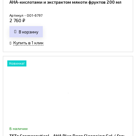
AHA-кислотами и экстрактом мякоти фруктов 200 мл
Артикул - 001-6797
2 760
₽
В корзину
Купить в 1 клик
Новинка!
В наличии
TETe Cosmeceutical - AHA Plus Deep Cleansing Gel / Гель