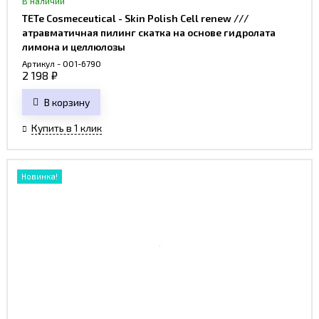
В наличии
TETe Cosmeceutical - Skin Polish Сell renew ///
атравматичная пилинг скатка на основе гидролата
лимона и целлюлозы
Артикул - 001-6790
2 198
₽
В корзину
Купить в 1 клик
Новинка!