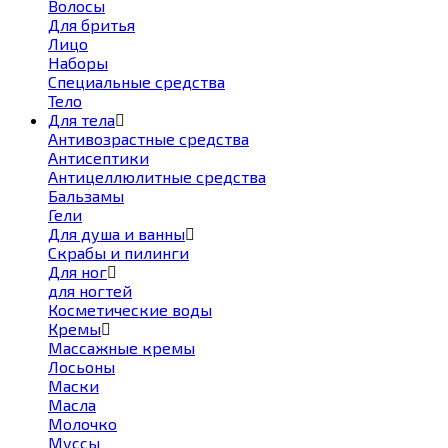
Волосы
Для бритья
Лицо
Наборы
Специальные средства
Тело
Для тела
Антивозрастные средства
Антисептики
Антицеллюлитные средства
Бальзамы
Гели
Для душа и ванны
Скрабы и пилинги
Для ног
для ногтей
Косметические воды
Кремы
Массажные кремы
Лосьоны
Маски
Масла
Молочко
Муссы