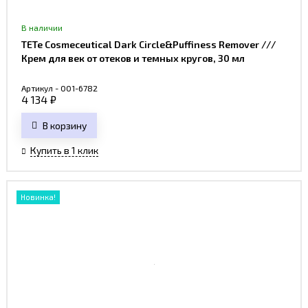
В наличии
TETe Cosmeceutical Dark Circle&Puffiness Remover ///
Крем для век от отеков и темных кругов, 30 мл
Артикул - 001-6782
4 134
₽
В корзину
Купить в 1 клик
Новинка!