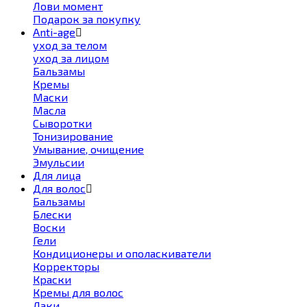
Лови момент
Подарок за покупку
Anti-age
уход за телом
уход за лицом
Бальзамы
Кремы
Маски
Масла
Сыворотки
Тонизирование
Умывание, очищение
Эмульсии
Для лица
Для волос
Бальзамы
Блески
Воски
Гели
Кондиционеры и ополаскиватели
Корректоры
Краски
Кремы для волос
Лаки