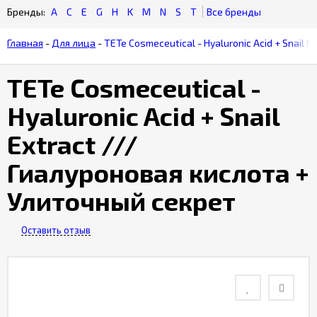
A
C
E
G
H
K
M
N
S
T
Гарантия
качества
Главная
-
Для лица
-
TETe Cosmeceutical - Hyaluronic Acid + Snail 
товара
TETe Cosmeceutical -
Бонусная
Hyaluronic Acid + Snail
программа
Extract ///
Гиалуроновая кислота +
Улиточный секрет
Оставить отзыв