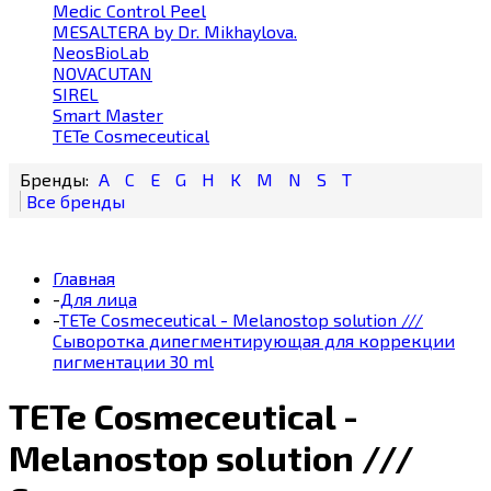
Medic Control Peel
MESALTERA by Dr. Mikhaylova.
NeosBioLab
NOVACUTAN
SIREL
Smart Master
TETe Cosmeceutical
A
C
E
G
H
K
M
N
S
T
Главная
-
Для лица
-
TETe Cosmeceutical - Melanostop solution ///
Сыворотка дипегментирующая для коррекции
пигментации 30 ml
TETe Cosmeceutical -
Melanostop solution ///