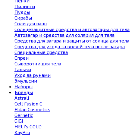
Пенки
Пилинги
Пудры
Скрабы
Соли для ванн
Солнцезащитные средства и автозагары для тела
Автозагар и средства для солярия для тела
Средства для загара и защиты от солнца для тела
Средства для ухода за кожей тела после загара
Специальные средства
Спреи
Сыворотки для тела
Тальки
Уход за руками
Эмульсии
Наборы
Бренды
Astrali
Cell Fusion С
Eldan Cosmetics
Gernetic
GiGi
HELI's GOLD
KayPro