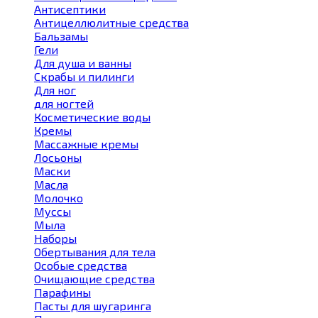
Антисептики
Антицеллюлитные средства
Бальзамы
Гели
Для душа и ванны
Скрабы и пилинги
Для ног
для ногтей
Косметические воды
Кремы
Массажные кремы
Лосьоны
Маски
Масла
Молочко
Муссы
Мыла
Наборы
Обертывания для тела
Особые средства
Очищающие средства
Парафины
Пасты для шугаринга