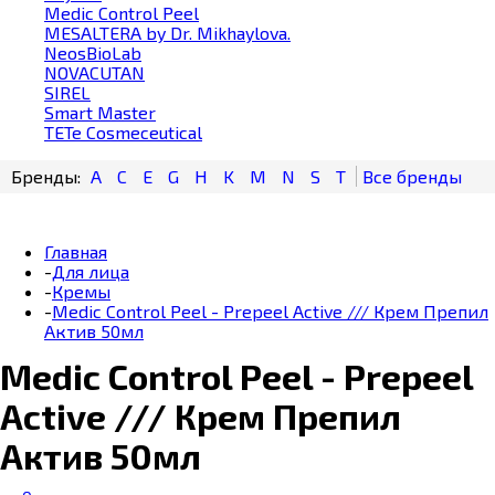
Medic Control Peel
MESALTERA by Dr. Mikhaylova.
NeosBioLab
NOVACUTAN
SIREL
Smart Master
TETe Cosmeceutical
A
C
E
G
H
K
M
N
S
T
Главная
-
Для лица
-
Кремы
-
Medic Control Peel - Prepeel Active /// Крем Препил
Актив 50мл
Medic Control Peel - Prepeel
Active /// Крем Препил
Актив 50мл