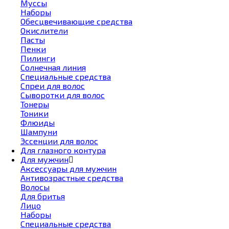
Муссы
Наборы
Обесцвечивающие средства
Окислители
Пасты
Пенки
Пилинги
Солнечная линия
Специальные средства
Спреи для волос
Сыворотки для волос
Тонеры
Тоники
Флюиды
Шампуни
Эссенции для волос
Для глазного контура
Для мужчин
Аксессуары для мужчин
Антивозрастные средства
Волосы
Для бритья
Лицо
Наборы
Специальные средства