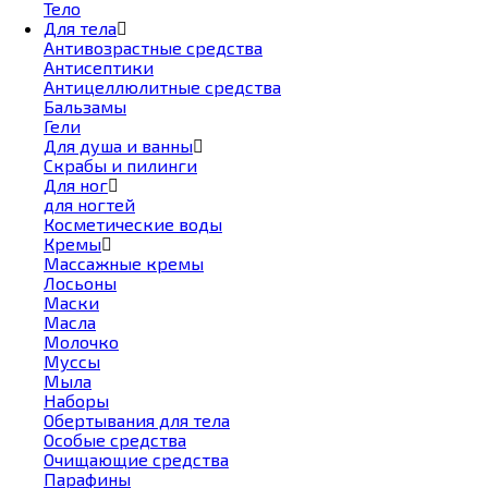
Тело
Для тела
Антивозрастные средства
Антисептики
Антицеллюлитные средства
Бальзамы
Гели
Для душа и ванны
Скрабы и пилинги
Для ног
для ногтей
Косметические воды
Кремы
Массажные кремы
Лосьоны
Маски
Масла
Молочко
Муссы
Мыла
Наборы
Обертывания для тела
Особые средства
Очищающие средства
Парафины