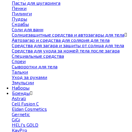
Пасты для шугаринга
Пенки
Пилинги
Пудры
Скрабы
Соли для ванн
Солнцезащитные средства и автозагары для тела
Автозагар и средства для солярия для тела
Средства для загара и защиты от солнца для тела
Средства для ухода за кожей тела после загара
Специальные средства
Спреи
Сыворотки для тела
Тальки
Уход за руками
Эмульсии
Наборы
Бренды
Astrali
Cell Fusion С
Eldan Cosmetics
Gernetic
GiGi
HELI's GOLD
KayPro