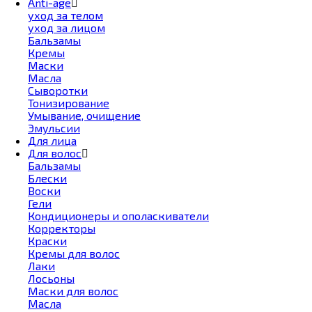
Anti-age
уход за телом
уход за лицом
Бальзамы
Кремы
Маски
Масла
Сыворотки
Тонизирование
Умывание, очищение
Эмульсии
Для лица
Для волос
Бальзамы
Блески
Воски
Гели
Кондиционеры и ополаскиватели
Корректоры
Краски
Кремы для волос
Лаки
Лосьоны
Маски для волос
Масла