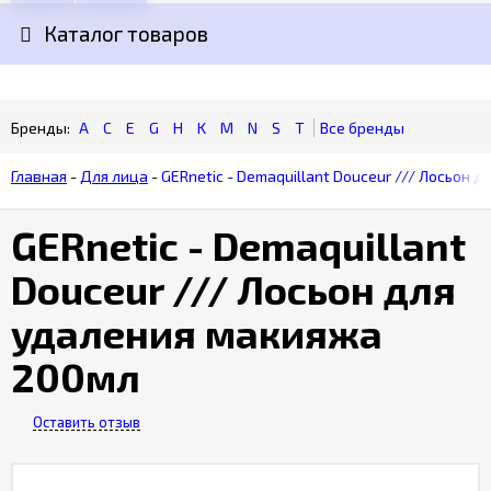
Каталог товаров
Гарантия
качества
товара
A
C
E
G
H
K
M
N
S
T
Бонусная
программа
Главная
-
Для лица
-
GERnetic - Demaquillant Douceur /// Лосьон 
GERnetic - Demaquillant
Douceur /// Лосьон для
удаления макияжа
200мл
Оставить отзыв