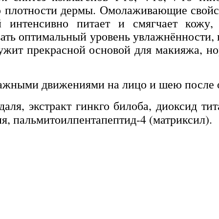
ю плотности дермы. Омолаживающие свойс
интенсивно питает и смягчает кожу, в
вать оптимальный уровень увлажнённости
ужит прекрасной основой для макияжа, но
ажными движениями на лицо и шею после 
я, экстракт гинкго билоба, диоксид тита
ия, пальмитоилпентапептид-4 (матриксил).