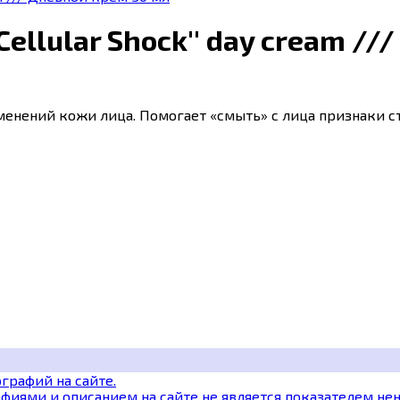
Сellular Shock'' day cream /
енений кожи лица. Помогает «смыть» с лица признаки ст
графий на сайте.
фиями и описанием на сайте не является показателем не