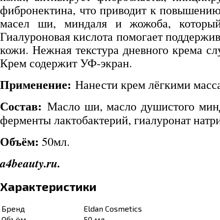
фибронектина, что приводит к повышени
масел ши, миндаля и жожоба, который 
Гиалуроновая кислота помогает поддержи
кожи. Нежная текстура дневного крема сл
Крем содержит УФ-экран.
Применение:
Нанести крем лёгкими масс
Состав:
Масло ши, масло душистого миндал
ферменты лактобактерий, гиалуронат натр
Объём:
50мл.
a4beauty.ru.
Характеристики
Бренд
Eldan Cosmetics
Объём
50 мл