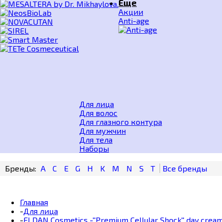
Еще
Акции
Anti-age
Для лица
Для волос
Для глазного контура
Для мужчин
Для тела
Наборы
A
C
E
G
H
K
M
N
S
T
Главная
-
Для лица
-
ELDAN Cosmetics -''Premium Сellular Shock'' day cre