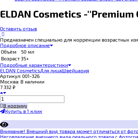
ELDAN Cosmetics -''Premium 
Оставить отзыв
Предназначен специально для коррекции возрастных изм
Подробное описание
Объём
50 мл
Возраст
35+
Подробные характеристики
ELDAN Cosmetics
Для лица
Швейцария
Артикул:
001-326
Москва:
В наличии
7 332
₽
В корзину
Купить в 1 клик
Внимание! Внешний вид товара может отличаться от фото
Несовпадение внешнего вида реального товара с фотогра