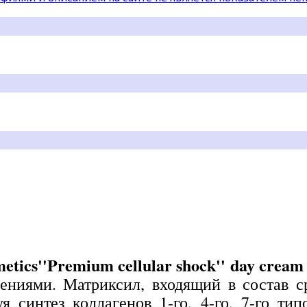
ics''Premium cellular shock'' day cream
иями. Матриксил, входящий в состав сре
 синтез коллагенов 1-го, 4-го, 7-го тип