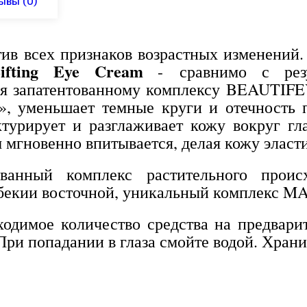
ывы
(0)
ив всех признаков возрастных изменений
ifting Eye Cream
- сравнимо с резу
ря запатентованному комплексу BEAUTIFE
», уменьшает темные круги и отечность
ктурирует и разглаживает кожу вокруг г
 мгновенно впитывается, делая кожу эласт
ванный комплекс растительного прои
езбекии восточной, уникальный комплекс 
одимое количество средства на предвари
и попадании в глаза смойте водой. Хранит