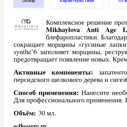
Обзор
Характеристики
Отз
Комплексное решение прот
Mikhaylova Anti Age L
блефаропластики. Благода
сокращает морщины «гусиные лапки
synthe’6 заполняет морщины, рестру
предотвращает появление новых. Крем
Активные компоненты:
запатенто
персидского шелкового дерева и сиг
Способ применения:
Нанесите необх
Для профессионального применения. Пр
Объём:
30 мл.
a4beauty.ru.