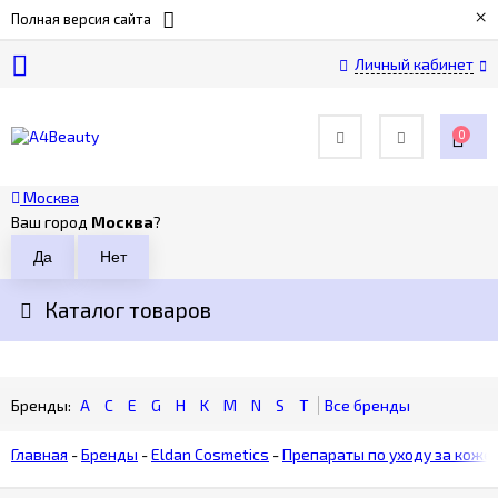
×
Полная версия сайта
Личный кабинет
О
компании
0
Оплата
Москва
Ваш город
Москва
?
Доставка
Каталог товаров
Возврат
Контакты
A
C
E
G
H
K
M
N
S
T
Главная
-
Бренды
-
Eldan Cosmetics
-
Препараты по уходу за коже
Политика