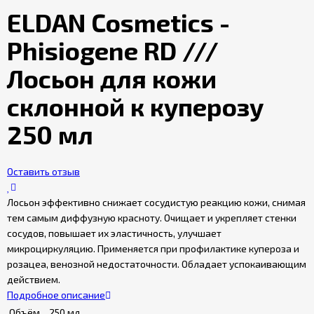
ELDAN Cosmetics -
Гарантия
качества
Phisiogene RD ///
товара
Лосьон для кожи
Бонусная
склонной к куперозу
программа
250 мл
Оставить отзыв
Лосьон эффективно снижает сосудистую реакцию кожи, снимая
тем самым диффузную красноту. Очищает и укрепляет стенки
сосудов, повышает их эластичность, улучшает
микроциркуляцию. Применяется при профилактике купероза и
розацеа, венозной недостаточности. Обладает успокаивающим
действием.
Подробное описание
Объём
250 мл