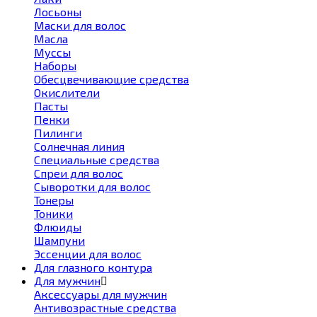
Лосьоны
Маски для волос
Масла
Муссы
Наборы
Обесцвечивающие средства
Окислители
Пасты
Пенки
Пилинги
Солнечная линия
Специальные средства
Спреи для волос
Сыворотки для волос
Тонеры
Тоники
Флюиды
Шампуни
Эссенции для волос
Для глазного контура
Для мужчин
Аксессуары для мужчин
Антивозрастные средства