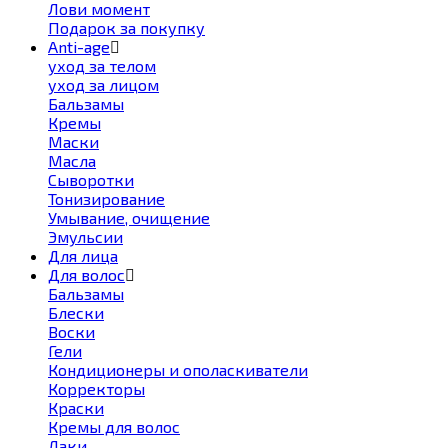
Лови момент
Подарок за покупку
Anti-age
уход за телом
уход за лицом
Бальзамы
Кремы
Маски
Масла
Сыворотки
Тонизирование
Умывание, очищение
Эмульсии
Для лица
Для волос
Бальзамы
Блески
Воски
Гели
Кондиционеры и ополаскиватели
Корректоры
Краски
Кремы для волос
Лаки