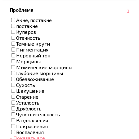
Проблема
Акне, постакне
постакне
Купероз
Отечность
Темные круги
Пигментация
Неровный тон
Морщины
Мимические морщины
Глубокие морщины
Обезвоживание
Сухость
Шелушение
Старение
Усталость
Дряблость
Чувствительность
Раздражения
Покраснения
Воспаления
Показать все