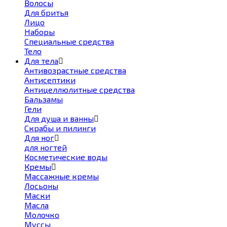
Волосы
Для бритья
Лицо
Наборы
Специальные средства
Тело
Для тела
Антивозрастные средства
Антисептики
Антицеллюлитные средства
Бальзамы
Гели
Для душа и ванны
Скрабы и пилинги
Для ног
для ногтей
Косметические воды
Кремы
Массажные кремы
Лосьоны
Маски
Масла
Молочко
Муссы