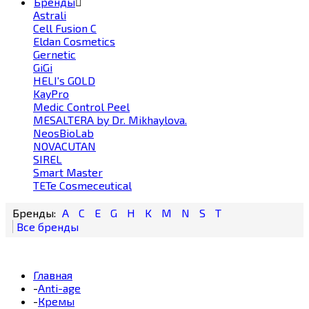
Бренды
Astrali
Cell Fusion С
Eldan Cosmetics
Gernetic
GiGi
HELI's GOLD
KayPro
Medic Control Peel
MESALTERA by Dr. Mikhaylova.
NeosBioLab
NOVACUTAN
SIREL
Smart Master
TETe Cosmeceutical
A
C
E
G
H
K
M
N
S
T
Главная
-
Anti-age
-
Кремы