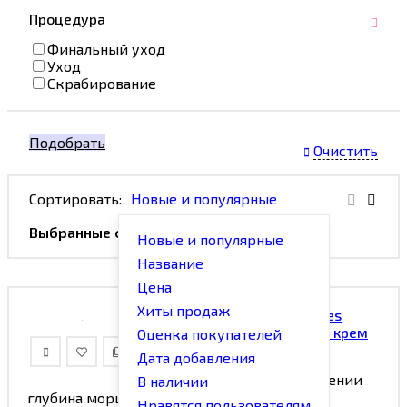
Процедура
Финальный уход
Уход
Скрабирование
Подобрать
Очистить
Сортировать:
Новые и популярные
Выбранные фильтры:
Возраст:
40+
Новые и популярные
Название
Цена
Хиты продаж
ELDAN Cosmetics - Peptides
Cream 40+ /// Пептидный крем
Оценка покупателей
40+ 50 мл
Дата добавления
При регулярном применении
В наличии
глубина морщин сокращается, повышается
Нравятся пользователям