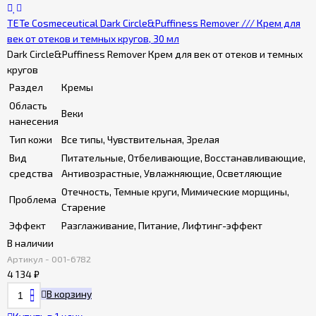
TETe Cosmeceutical Dark Circle&Puffiness Remover /// Крем для
век от отеков и темных кругов, 30 мл
Dark Circle&Puffiness Remover Крем для век от отеков и темных
кругов
Раздел
Кремы
Область
Веки
нанесения
Тип кожи
Все типы, Чувствительная, Зрелая
Вид
Питательные, Отбеливающие, Восстанавливающие,
средства
Антивозрастные, Увлажняющие, Осветляющие
Отечность, Темные круги, Мимические морщины,
Проблема
Старение
Эффект
Разглаживание, Питание, Лифтинг-эффект
В наличии
Артикул - 001-6782
4 134
₽
В корзину