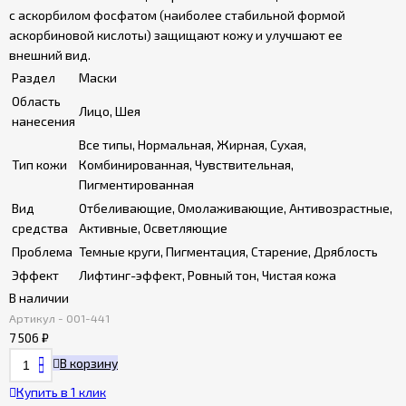
с аскорбилом фосфатом (наиболее стабильной формой
аскорбиновой кислоты) защищают кожу и улучшают ее
внешний вид.
Раздел
Маски
Область
Лицо, Шея
нанесения
Все типы, Нормальная, Жирная, Сухая,
Тип кожи
Комбинированная, Чувствительная,
Пигментированная
Вид
Отбеливающие, Омолаживающие, Антивозрастные,
средства
Активные, Осветляющие
Проблема
Темные круги, Пигментация, Старение, Дряблость
Эффект
Лифтинг-эффект, Ровный тон, Чистая кожа
В наличии
Артикул - 001-441
7 506
₽
В корзину
Купить в 1 клик