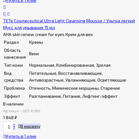
Купить в 1 клик
TETe Cosmeceutical Ultra Light Cleansing Mousse / Ультра легкий
Мусс для умывания 75 мл
AHA skin renew cream for eyes Крем для век
Раздел
Кремы
Область
Веки
нанесения
Тип кожи
Нормальная, Комбинированная, Зрелая
Вид
Питательные, Восстанавливающие,
средства
Антивозрастные, Увлажняющие, Осветляющие
Проблема
Отечность, Мимические морщины, Старение
Эффект
Разглаживание, Питание, Лифтинг-эффект
В наличии
Артикул - 001-6780
1 848
₽
В корзину
Купить в 1 клик