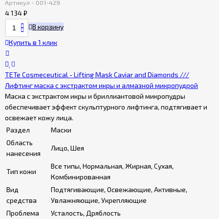
Артикул - 001-429
4 134
₽
В корзину
Купить в 1 клик
TETe Cosmeceutical - Lifting Mask Caviar and Diamonds ///
Лифтинг маска с экстрактом икры и алмазной микропудрой
Маска с экстрактом икры и бриллиантовой микропудры
обеспечивает эффект скульптурного лифтинга, подтягивает и
освежает кожу лица.
Раздел
Маски
Область
Лицо, Шея
нанесения
Все типы, Нормальная, Жирная, Сухая,
Тип кожи
Комбинированная
Вид
Подтягивающие, Освежающие, Активные,
средства
Увлажняющие, Укрепляющие
Проблема
Усталость, Дряблость