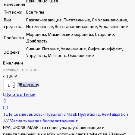
Веки, Лицо, Шея
нанесения
Тип кожи
Все типы
Вид
Разглаживающие, Питательные, Омолаживающие,
средства
Интенсивные, Восстанавливающие, Увлажняющие
Морщины, Мимические морщины, Старение,
Проблема
Дряблость
Сияние, Питание, Увлажнение, Лифтинг-эффект,
Эффект
Упругость, Мягкость, Омоложение
В наличии
Артикул - 001-4002
4 134
₽
В корзину
Купить в 1 клик
TETe Cosmeceutical - Hyaluronic Mask Hydration & Revitalization
/// Маска тканевая биоревитализант
HYALURONIC MASK это серия ультраувлажняющих и
ревитализирующих масок, которые дают эффект за 20 минут