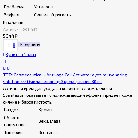
Проблема
Усталость
Эффект
Сияние, Упругость
В наличии
Артикул - 001-437
5 344
₽
В корзину
Купить в 1 клик
TETe Cosmeceutical - Anti-age Cell Activator eyes rejuvenating
solution /// Омолаживающий крем для век 30 ml
Активный крем для ухода за кожей век с комплексом
Stemlastin, оказывает омолаживающий эффект, придает коже
сияние и бархатистость.
Раздел
Кремы
Область
Веки, Глаза
нанесения
Тип кожи
Все типы