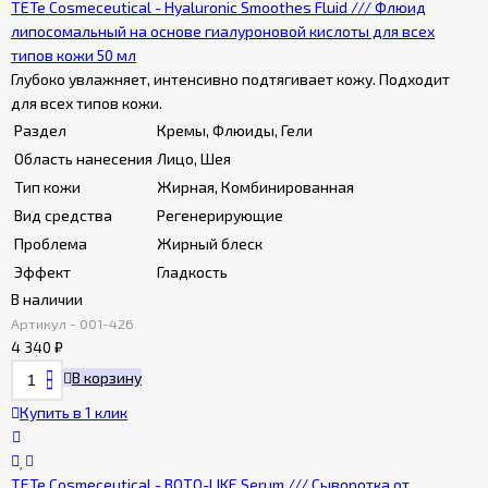
TETe Cosmeceutical - Hyaluronic Smoothes Fluid /// Флюид
липосомальный на основе гиалуроновой кислоты для всех
типов кожи 50 мл
Глубоко увлажняет, интенсивно подтягивает кожу. Подходит
для всех типов кожи.
Раздел
Кремы, Флюиды, Гели
Область нанесения
Лицо, Шея
Тип кожи
Жирная, Комбинированная
Вид средства
Регенерирующие
Проблема
Жирный блеск
Эффект
Гладкость
В наличии
Артикул - 001-426
4 340
₽
В корзину
Купить в 1 клик
TETe Cosmeceutical - BOTO-LIKE Serum /// Сыворотка от