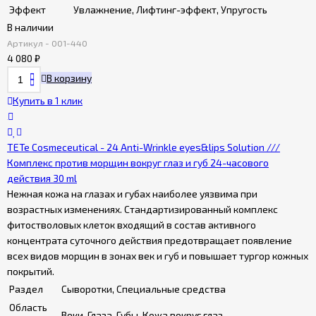
Эффект
Увлажнение, Лифтинг-эффект, Упругость
В наличии
Артикул - 001-440
4 080
₽
В корзину
Купить в 1 клик
TETe Cosmeceutical - 24 Anti-Wrinkle eyes&lips Solution ///
Комплекс против морщин вокруг глаз и губ 24-часового
действия 30 ml
Нежная кожа на глазах и губах наиболее уязвима при
возрастных изменениях. Стандартизированный комплекс
фитостволовых клеток входящий в состав активного
концентрата суточного действия предотвращает появление
всех видов морщин в зонах век и губ и повышает тургор кожных
покрытий.
Раздел
Сыворотки, Специальные средства
Область
Веки, Глаза, Губы, Кожа вокруг глаз