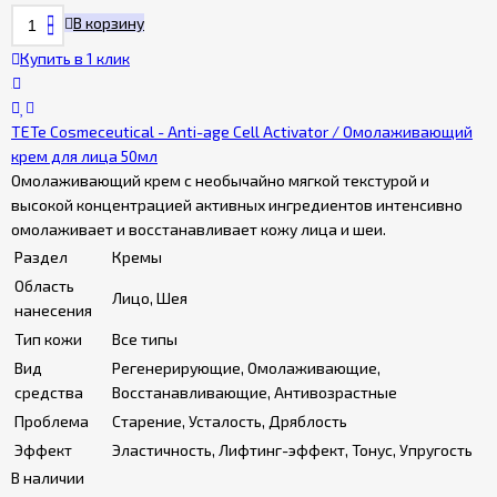
В корзину
Купить в 1 клик
TETe Cosmeceutical - Anti-age Cell Activator / Омолаживающий
крем для лица 50мл
Омолаживающий крем с необычайно мягкой текстурой и
высокой концентрацией активных ингредиентов интенсивно
омолаживает и восстанавливает кожу лица и шеи.
Раздел
Кремы
Область
Лицо, Шея
нанесения
Тип кожи
Все типы
Вид
Регенерирующие, Омолаживающие,
средства
Восстанавливающие, Антивозрастные
Проблема
Старение, Усталость, Дряблость
Эффект
Эластичность, Лифтинг-эффект, Тонус, Упругость
В наличии