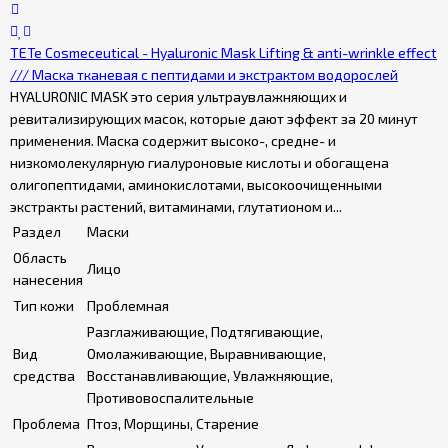
TETe Cosmeceutical - Hyaluronic Mask Lifting & anti-wrinkle effect
/// Маска тканевая с пептидами и экстрактом водорослей
HYALURONIC MASK это серия ультраувлажняющих и
ревитализирующих масок, которые дают эффект за 20 минут
применения. Маска содержит высоко-, средне- и
низкомолекулярную гиалуроновые кислоты и обогащена
олигопептидами, аминокислотами, высокоочищенными
экстракты растений, витаминами, глутатионом и...
Раздел
Маски
Область
Лицо
нанесения
Тип кожи
Проблемная
Разглаживающие, Подтягивающие,
Вид
Омолаживающие, Выравнивающие,
средства
Восстанавливающие, Увлажняющие,
Противовоспалительные
Проблема
Птоз, Морщины, Старение