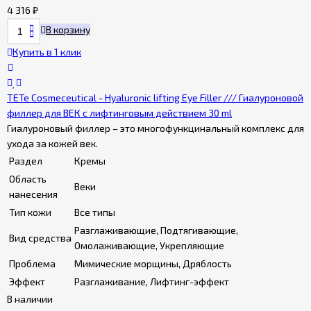
4 316
₽
В корзину
Купить в 1 клик
TETe Cosmeceutical - Hyaluronic lifting Eye Filler /// Гиалуроновой
филлер для ВЕК с лифтинговым действием 30 ml
Гиалуроновый филлер – это многофункцинальный комплекс для
ухода за кожей век.
Раздел
Кремы
Область
Веки
нанесения
Тип кожи
Все типы
Разглаживающие, Подтягивающие,
Вид средства
Омолаживающие, Укрепляющие
Проблема
Мимические морщины, Дряблость
Эффект
Разглаживание, Лифтинг-эффект
В наличии