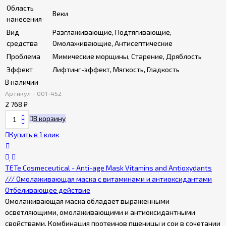
Область
Веки
нанесения
Вид
Разглаживающие, Подтягивающие,
средства
Омолаживающие, Антисептические
Проблема
Мимические морщины, Старение, Дряблость
Эффект
Лифтинг-эффект, Мягкость, Гладкость
В наличии
Артикул - 001-452
2 768
₽
В корзину
Купить в 1 клик
TETe Cosmeceutical - Anti-age Mask Vitamins and Antioxydants
/// Омолаживающая маска с витаминами и антиоксидантами
Отбеливающее действие
Омолаживающая маска обладает выраженными
осветляющими, омолаживающими и антиоксидантными
свойствами. Комбинация протеинов пшеницы и сои в сочетании