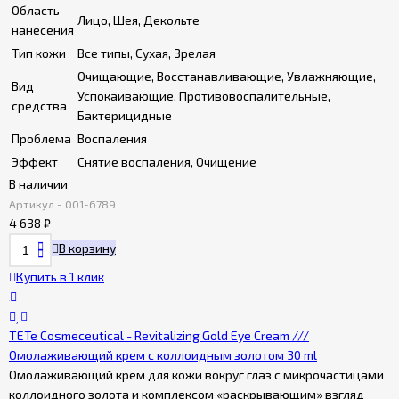
Область
Лицо, Шея, Декольте
нанесения
Тип кожи
Все типы, Сухая, Зрелая
Очищающие, Восстанавливающие, Увлажняющие,
Вид
Успокаивающие, Противовоспалительные,
средства
Бактерицидные
Проблема
Воспаления
Эффект
Снятие воспаления, Очищение
В наличии
Артикул - 001-6789
4 638
₽
В корзину
Купить в 1 клик
TETe Cosmeceutical - Revitalizing Gold Eye Cream ///
Омолаживающий крем с коллоидным золотом 30 ml
Омолаживающий крем для кожи вокруг глаз с микрочастицами
коллоидного золота и комплексом «раскрывающим» взгляд