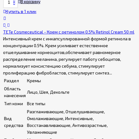
В корзину
Купить в 1 клик
TETe Cosmeceutical - Крем с ретинолом 0.5% Retinol Cream 50 ml
Интенсивный крем с инкапсуллированной формой ретинола в
концентрации 0.5%. Крем усиливает естественное
отшелушивание корнеоцитов,обспечивает равномерное
распределение меланина, регулирует паботу себоцитов,
нормализует консистенцию себума, стимулирует
пролиферацию фибробластов, стимулирует синтез...
Раздел
Кремы
Область
Лицо, Шея, Декольте
нанесения
Тип кожи
Все типы
Разглаживающие, Отшелушивающие,
Вид
Омолаживающие, Интенсивные,
средства
Восстанавливающие, Антивозрастные,
Увлажняющие