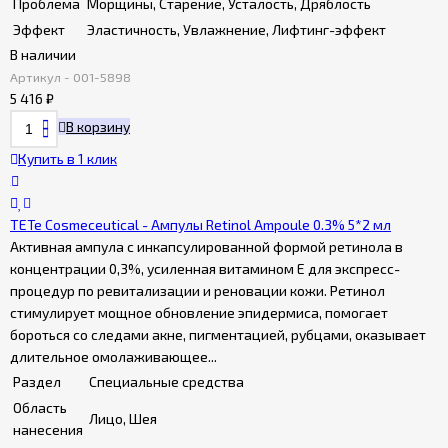
Проблема
Морщины, Старение, Усталость, Дряблость
Эффект
Эластичность, Увлажнение, Лифтинг-эффект
В наличии
Артикул - 001-5898
5 416
₽
В корзину
Купить в 1 клик
TETe Cosmeceutical - Ампулы Retinol Ampoule 0.3% 5*2 мл
Активная ампула с инкапсулированной формой ретинола в
концентрации 0,3%, усиленная витамином E для экспресс-
процедур по ревитализации и реновации кожи. Ретинол
стимулирует мощное обновление эпидермиса, помогает
бороться со следами акне, пигментацией, рубцами, оказывает
длительное омолаживающее...
Раздел
Специальные средства
Область
Лицо, Шея
нанесения