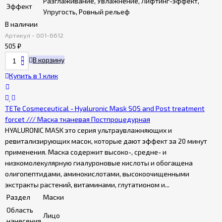
Разглаживание, Увлажнение, Лифтинг-эффект,
Эффект
Упругость, Ровный рельеф
В наличии
Артикул - 001-6612
505
₽
В корзину
Купить в 1 клик
TETe Cosmeceutical - Hyaluronic Mask SOS and Post treatment
forcet /// Маска тканевая Постпроцедурная
HYALURONIC MASK это серия ультраувлажняющих и
ревитализирующих масок, которые дают эффект за 20 минут
применения. Маска содержит высоко-, средне- и
низкомолекулярную гиалуроновые кислоты и обогащена
олигопептидами, аминокислотами, высокоочищенными
экстракты растений, витаминами, глутатионом и...
Раздел
Маски
Область
Лицо
нанесения