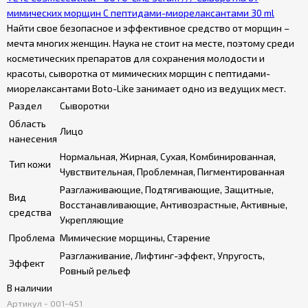
мимических морщин С пептидами-миорелаксантами 30 ml
Найти свое безопасное и эффективное средство от морщин –
мечта многих женщин. Наука не стоит на месте, поэтому среди
косметических препаратов для сохранения молодости и
красоты, сыворотка от мимических морщин с пептидами-
миорелаксантами Boto-Like занимает одно из ведущих мест.
Раздел
Сыворотки
Область
Лицо
нанесения
Нормальная, Жирная, Сухая, Комбинированная,
Тип кожи
Чувствительная, Проблемная, Пигментированная
Разглаживающие, Подтягивающие, Защитные,
Вид
Восстанавливающие, Антивозрастные, Активные,
средства
Укрепляющие
Проблема
Мимические морщины, Старение
Разглаживание, Лифтинг-эффект, Упругость,
Эффект
Ровный рельеф
В наличии
Артикул - 001-451