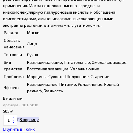
применения. Маска содержит высоко-, средне- и
низкомолекулярную гиалуроновые кислоты и обогащена
олигопептидами, аминокислотами, высокоочищенными
экстракты растений, витаминами, глутатионом и...
Раздел
Маски
Область
Лицо
нанесения
Тип кожи
Сухая
Вид
Разглаживающие, Питательные, Омолаживающие,
средства
Восстанавливающие, Увлажняющие
Проблема
Морщины, Сухость, Шелушение, Старение
Разглаживание, Питание, Увлажнение, Ровный
Эффект
рельеф, Гладкость
В наличии
Артикул - 001-6610
505
₽
В корзину
Купить в 1 клик