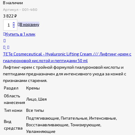
В наличии
Артикул - 001-460
3 822
₽
В корзину
Купить в 1 клик
TETe Cosmeceutical - Hyaluronic Lifting Сream /// Лифтинг-крем с
гиалуроновой кислотой и пептидами 50 ml
Лифтинг-крем с тройной формулой гиалуроновой кислоты и
пептидами предназначен для интенсивного ухода за кожей с
признаками старения.
Раздел
Кремы
Область
Лицо, Шея
нанесения
Тип кожи
Все типы
Подтягивающие, Питательные, Интенсивные,
Вид
Восстанавливающие, Тонизирующие,
средства
Увлажняющие