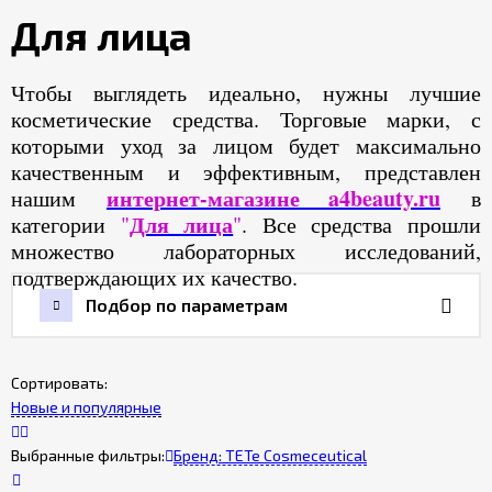
Для лица
Гарантия
качества
товара
Чтобы выглядеть идеально, нужны лучшие
косметические средства. Торговые марки, с
которыми уход за лицом будет максимально
Бонусная
качественным и эффективным, представлен
программа
интернет-магазине a4beauty.ru
нашим
в
Для лица
категории
"
"
. Все средства прошли
множество лабораторных исследований,
подтверждающих их качество.
Подбор по параметрам
Сортировать:
Новые и популярные
Выбранные фильтры:
Бренд:
TETe Cosmeceutical