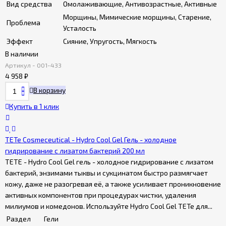
Вид средства
Омолаживающие, Антивозрастные, Активные
Морщины, Мимические морщины, Старение,
Проблема
Усталость
Эффект
Сияние, Упругость, Мягкость
В наличии
Артикул - 001-433
4 958
₽
В корзину
Купить в 1 клик
TETe Cosmeceutical - Hydro Cool Gel Гель - холодное
гидрирование с лизатом бактерий 200 мл
TETE - Hydro Cool Gel гель - холодное гидрирование с лизатом
бактерий, энзимами тыквы и сукцинатом быстро размягчает
кожу, даже не разогревая её, а также усиливает проникновение
активных компонентов при процедурах чистки, удаления
милиумов и комедонов. Используйте Hydro Cool Gel TETe для...
Раздел
Гели