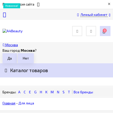
×
Полная версия сайта
Новинка!
Новинка!
Хит!
Хит!
Новинка!
Личный кабинет
О
компании
0
Оплата
Москва
Ваш город
Москва
?
Доставка
Каталог товаров
Возврат
Контакты
A
C
E
G
H
K
M
N
S
T
Главная
-
Для лица
Политика