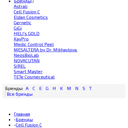
Бренды
Astrali
Cell Fusion С
Eldan Cosmetics
Gernetic
GiGi
HELI's GOLD
KayPro
Medic Control Peel
MESALTERA by Dr. Mikhaylova.
NeosBioLab
NOVACUTAN
SIREL
Smart Master
TETe Cosmeceutical
A
C
E
G
H
K
M
N
S
T
Главная
-
Бренды
-
Cell Fusion С