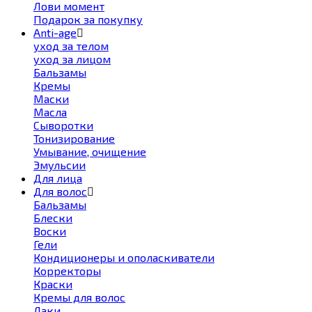
Лови момент
Подарок за покупку
Anti-age
уход за телом
уход за лицом
Бальзамы
Кремы
Маски
Масла
Сыворотки
Тонизирование
Умывание, очищение
Эмульсии
Для лица
Для волос
Бальзамы
Блески
Воски
Гели
Кондиционеры и ополаскиватели
Корректоры
Краски
Кремы для волос
Лаки