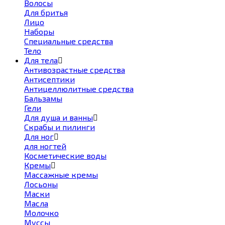
Волосы
Для бритья
Лицо
Наборы
Специальные средства
Тело
Для тела
Антивозрастные средства
Антисептики
Антицеллюлитные средства
Бальзамы
Гели
Для душа и ванны
Скрабы и пилинги
Для ног
для ногтей
Косметические воды
Кремы
Массажные кремы
Лосьоны
Маски
Масла
Молочко
Муссы